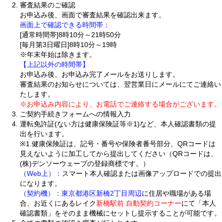
審査結果のご確認
お申込み後、画面で審査結果を確認出来ます。
画面上で確認できる時間帯：
[通常時間帯]8時10分～21時50分
[毎月第3日曜日]8時10分～19時
※年末年始は除きます。
【上記以外の時間帯】
お申込み後、お申込み完了メールをお送りします。
審査結果のお知らせについては、翌営業日にメールにてご連絡い
たします。
※お申込み内容により、お電話でご連絡する場合がございます。
ご契約手続きフォームへの情報入力
運転免許証(ない方は健康保険証等※1)など、本人確認書類の提
出を行います。
※1.健康保険証は、記号・番号や保険者番号部分、QRコードは
見えないように加工してから提出してください（QRコードは、
(株)デンソーウェーブの登録商標です。）
（Web上）：
スマート本人確認または画像アップロードでの提出
になります。
（契約機）：
東京都港区新橋2丁目周辺
に住居や職場がある場
合、お近くにあるレイク
新橋駅前 自動契約コーナー
にて「本人
確認書類」をそのまま機械にセットし提示することが可能です。