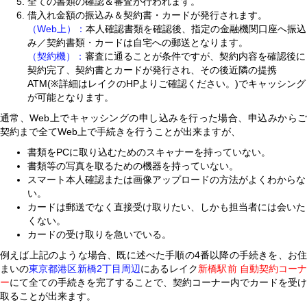
全ての書類の確認＆審査が行われます。
借入れ金額の振込み＆契約書・カードが発行されます。
（Web上）：
本人確認書類を確認後、指定の金融機関口座へ振込
み／契約書類・カードは自宅への郵送となります。
（契約機）：
審査に通ることが条件ですが、契約内容を確認後に
契約完了、契約書とカードが発行され、その後近隣の提携
ATM(※詳細はレイクのHPよりご確認ください。)でキャッシング
が可能となります。
通常、Web上でキャッシングの申し込みを行った場合、申込みからご
契約まで全てWeb上で手続きを行うことが出来ますが、
書類をPCに取り込むためのスキャナーを持っていない。
書類等の写真を取るための機器を持っていない。
スマート本人確認または画像アップロードの方法がよくわからな
い。
カードは郵送でなく直接受け取りたい、しかも担当者には会いた
くない。
カードの受け取りを急いでいる。
例えば上記のような場合、既に述べた手順の4番以降の手続きを、お住
まいの
東京都港区新橋2丁目周辺
にあるレイク
新橋駅前 自動契約コーナ
ー
にて全ての手続きを完了することで、契約コーナー内でカードを受け
取ることが出来ます。