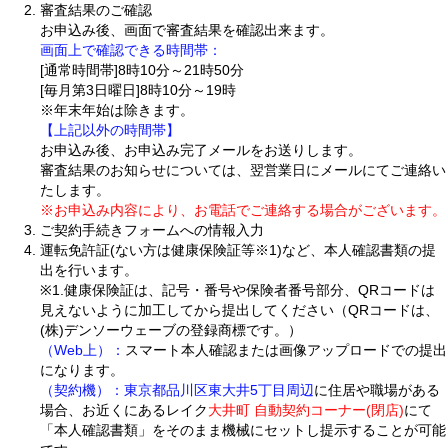
審査結果のご確認
お申込み後、画面で審査結果を確認出来ます。
画面上で確認できる時間帯：
[通常時間帯]8時10分～21時50分
[毎月第3日曜日]8時10分～19時
※年末年始は除きます。
【上記以外の時間帯】
お申込み後、お申込み完了メールをお送りします。
審査結果のお知らせについては、翌営業日にメールにてご連絡い
たします。
※お申込み内容により、お電話でご連絡する場合がございます。
ご契約手続きフォームへの情報入力
運転免許証(ない方は健康保険証等※1)など、本人確認書類の提
出を行います。
※1.健康保険証は、記号・番号や保険者番号部分、QRコードは
見えないように加工してから提出してください（QRコードは、
(株)デンソーウェーブの登録商標です。）
（Web上）：
スマート本人確認または画像アップロードでの提出
になります。
（契約機）：
東京都品川区東大井5丁目周辺
に住居や職場がある
場合、お近くにあるレイク
大井町 自動契約コーナー(閉店)
にて
「本人確認書類」をそのまま機械にセットし提示することが可能