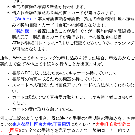
です。
全ての書類の確認＆審査が行われます。
借入れ金額の振込み＆契約書・カードが発行されます。
（Web上）：
本人確認書類を確認後、指定の金融機関口座へ振込
み／契約書類・カードは自宅への郵送となります。
（契約機）：
審査に通ることが条件ですが、契約内容を確認後に
契約完了、契約書とカードが発行され、その後近隣の提携
ATM(※詳細はレイクのHPよりご確認ください。)でキャッシング
が可能となります。
通常、Web上でキャッシングの申し込みを行った場合、申込みからご
契約まで全てWeb上で手続きを行うことが出来ますが、
書類をPCに取り込むためのスキャナーを持っていない。
書類等の写真を取るための機器を持っていない。
スマート本人確認または画像アップロードの方法がよくわからな
い。
カードは郵送でなく直接受け取りたい、しかも担当者には会いた
くない。
カードの受け取りを急いでいる。
例えば上記のような場合、既に述べた手順の4番以降の手続きを、お住
まいの
東京都品川区東大井5丁目周辺
にあるレイク
大井町 自動契約コー
ナー(閉店)
にて全ての手続きを完了することで、契約コーナー内でカー