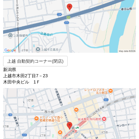
上越 自動契約コーナー(閉店)
新潟県
上越市木田2丁目7－23
木田中央ビル 1Ｆ