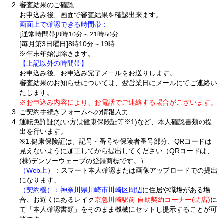
審査結果のご確認
お申込み後、画面で審査結果を確認出来ます。
画面上で確認できる時間帯：
[通常時間帯]8時10分～21時50分
[毎月第3日曜日]8時10分～19時
※年末年始は除きます。
【上記以外の時間帯】
お申込み後、お申込み完了メールをお送りします。
審査結果のお知らせについては、翌営業日にメールにてご連絡い
たします。
※お申込み内容により、お電話でご連絡する場合がございます。
ご契約手続きフォームへの情報入力
運転免許証(ない方は健康保険証等※1)など、本人確認書類の提
出を行います。
※1.健康保険証は、記号・番号や保険者番号部分、QRコードは
見えないように加工してから提出してください（QRコードは、
(株)デンソーウェーブの登録商標です。）
（Web上）：
スマート本人確認または画像アップロードでの提出
になります。
（契約機）：
神奈川県川崎市川崎区周辺
に住居や職場がある場
合、お近くにあるレイク
京急川崎駅前 自動契約コーナー(閉店)
に
て「本人確認書類」をそのまま機械にセットし提示することが可