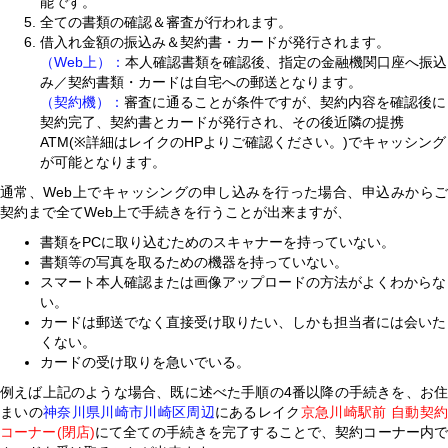
能です。
全ての書類の確認＆審査が行われます。
借入れ金額の振込み＆契約書・カードが発行されます。
（Web上）：
本人確認書類を確認後、指定の金融機関口座へ振込
み／契約書類・カードは自宅への郵送となります。
（契約機）：
審査に通ることが条件ですが、契約内容を確認後に
契約完了、契約書とカードが発行され、その後近隣の提携
ATM(※詳細はレイクのHPよりご確認ください。)でキャッシング
が可能となります。
通常、Web上でキャッシングの申し込みを行った場合、申込みからご
契約まで全てWeb上で手続きを行うことが出来ますが、
書類をPCに取り込むためのスキャナーを持っていない。
書類等の写真を取るための機器を持っていない。
スマート本人確認または画像アップロードの方法がよくわからな
い。
カードは郵送でなく直接受け取りたい、しかも担当者には会いた
くない。
カードの受け取りを急いでいる。
例えば上記のような場合、既に述べた手順の4番以降の手続きを、お住
まいの
神奈川県川崎市川崎区周辺
にあるレイク
京急川崎駅前 自動契
コーナー(閉店)
にて全ての手続きを完了することで、契約コーナー内で