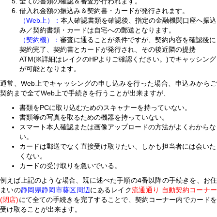
全ての書類の確認＆審査が行われます。
借入れ金額の振込み＆契約書・カードが発行されます。
（Web上）：
本人確認書類を確認後、指定の金融機関口座へ振込
み／契約書類・カードは自宅への郵送となります。
（契約機）：
審査に通ることが条件ですが、契約内容を確認後に
契約完了、契約書とカードが発行され、その後近隣の提携
ATM(※詳細はレイクのHPよりご確認ください。)でキャッシング
が可能となります。
通常、Web上でキャッシングの申し込みを行った場合、申込みからご
契約まで全てWeb上で手続きを行うことが出来ますが、
書類をPCに取り込むためのスキャナーを持っていない。
書類等の写真を取るための機器を持っていない。
スマート本人確認または画像アップロードの方法がよくわからな
い。
カードは郵送でなく直接受け取りたい、しかも担当者には会いた
くない。
カードの受け取りを急いでいる。
例えば上記のような場合、既に述べた手順の4番以降の手続きを、お住
まいの
静岡県静岡市葵区周辺
にあるレイク
流通通り 自動契約コーナ
(閉店)
にて全ての手続きを完了することで、契約コーナー内でカードを
受け取ることが出来ます。