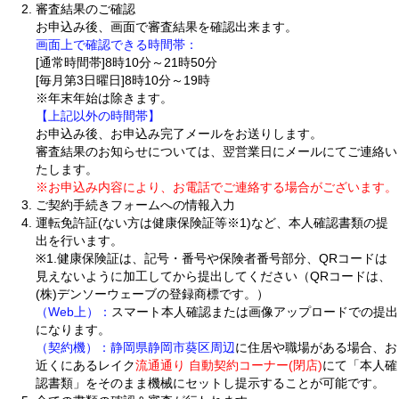
審査結果のご確認
お申込み後、画面で審査結果を確認出来ます。
画面上で確認できる時間帯：
[通常時間帯]8時10分～21時50分
[毎月第3日曜日]8時10分～19時
※年末年始は除きます。
【上記以外の時間帯】
お申込み後、お申込み完了メールをお送りします。
審査結果のお知らせについては、翌営業日にメールにてご連絡い
たします。
※お申込み内容により、お電話でご連絡する場合がございます。
ご契約手続きフォームへの情報入力
運転免許証(ない方は健康保険証等※1)など、本人確認書類の提
出を行います。
※1.健康保険証は、記号・番号や保険者番号部分、QRコードは
見えないように加工してから提出してください（QRコードは、
(株)デンソーウェーブの登録商標です。）
（Web上）：
スマート本人確認または画像アップロードでの提出
になります。
（契約機）：
静岡県静岡市葵区周辺
に住居や職場がある場合、お
近くにあるレイク
流通通り 自動契約コーナー(閉店)
にて「本人確
認書類」をそのまま機械にセットし提示することが可能です。