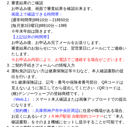
審査結果のご確認
お申込み後、画面で審査結果を確認出来ます。
画面上で確認できる時間帯：
[通常時間帯]8時10分～21時50分
[毎月第3日曜日]8時10分～19時
※年末年始は除きます。
【上記以外の時間帯】
お申込み後、お申込み完了メールをお送りします。
審査結果のお知らせについては、翌営業日にメールにてご連絡い
たします。
※お申込み内容により、お電話でご連絡する場合がございます。
ご契約手続きフォームへの情報入力
運転免許証(ない方は健康保険証等※1)など、本人確認書類の提
出を行います。
※1.健康保険証は、記号・番号や保険者番号部分、QRコードは
見えないように加工してから提出してください（QRコードは、
(株)デンソーウェーブの登録商標です。）
（Web上）：
スマート本人確認または画像アップロードでの提出
になります。
（契約機）：
兵庫県神戸市中央区周辺
に住居や職場がある場合、
お近くにあるレイク
ＪＲ神戸駅前 自動契約コーナー
にて「本人
確認書類」をそのまま機械にセットし提示することが可能です。