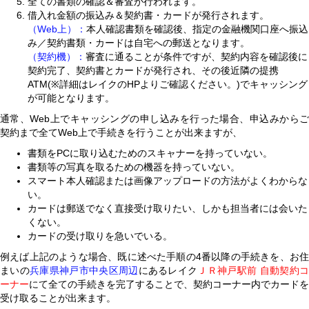
全ての書類の確認＆審査が行われます。
借入れ金額の振込み＆契約書・カードが発行されます。
（Web上）：
本人確認書類を確認後、指定の金融機関口座へ振込
み／契約書類・カードは自宅への郵送となります。
（契約機）：
審査に通ることが条件ですが、契約内容を確認後に
契約完了、契約書とカードが発行され、その後近隣の提携
ATM(※詳細はレイクのHPよりご確認ください。)でキャッシング
が可能となります。
通常、Web上でキャッシングの申し込みを行った場合、申込みからご
契約まで全てWeb上で手続きを行うことが出来ますが、
書類をPCに取り込むためのスキャナーを持っていない。
書類等の写真を取るための機器を持っていない。
スマート本人確認または画像アップロードの方法がよくわからな
い。
カードは郵送でなく直接受け取りたい、しかも担当者には会いた
くない。
カードの受け取りを急いでいる。
例えば上記のような場合、既に述べた手順の4番以降の手続きを、お住
まいの
兵庫県神戸市中央区周辺
にあるレイク
ＪＲ神戸駅前 自動契約
ーナー
にて全ての手続きを完了することで、契約コーナー内でカードを
受け取ることが出来ます。