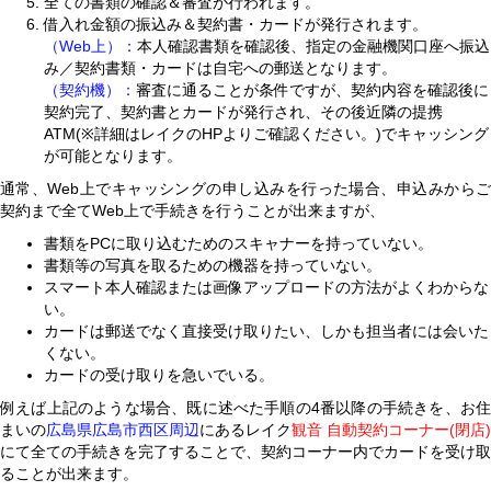
全ての書類の確認＆審査が行われます。
借入れ金額の振込み＆契約書・カードが発行されます。
（Web上）：
本人確認書類を確認後、指定の金融機関口座へ振込
み／契約書類・カードは自宅への郵送となります。
（契約機）：
審査に通ることが条件ですが、契約内容を確認後に
契約完了、契約書とカードが発行され、その後近隣の提携
ATM(※詳細はレイクのHPよりご確認ください。)でキャッシング
が可能となります。
通常、Web上でキャッシングの申し込みを行った場合、申込みからご
契約まで全てWeb上で手続きを行うことが出来ますが、
書類をPCに取り込むためのスキャナーを持っていない。
書類等の写真を取るための機器を持っていない。
スマート本人確認または画像アップロードの方法がよくわからな
い。
カードは郵送でなく直接受け取りたい、しかも担当者には会いた
くない。
カードの受け取りを急いでいる。
例えば上記のような場合、既に述べた手順の4番以降の手続きを、お住
まいの
広島県広島市西区周辺
にあるレイク
観音 自動契約コーナー(閉店)
にて全ての手続きを完了することで、契約コーナー内でカードを受け取
ることが出来ます。