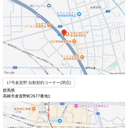
17号倉賀野 自動契約コーナー(閉店)
群馬県
高崎市倉賀野町2677番地1