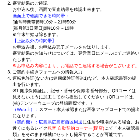
審査結果のご確認
お申込み後、画面で審査結果を確認出来ます。
画面上で確認できる時間帯：
[通常時間帯]8時10分～21時50分
[毎月第3日曜日]8時10分～19時
※年末年始は除きます。
【上記以外の時間帯】
お申込み後、お申込み完了メールをお送りします。
審査結果のお知らせについては、翌営業日にメールにてご連絡い
たします。
※お申込み内容により、お電話でご連絡する場合がございます。
ご契約手続きフォームへの情報入力
運転免許証(ない方は健康保険証等※1)など、本人確認書類の提
出を行います。
※1.健康保険証は、記号・番号や保険者番号部分、QRコードは
見えないように加工してから提出してください（QRコードは、
(株)デンソーウェーブの登録商標です。）
（Web上）：
スマート本人確認または画像アップロードでの提出
になります。
（契約機）：
広島県広島市西区周辺
に住居や職場がある場合、お
近くにあるレイク
観音 自動契約コーナー(閉店)
にて「本人確認書
類」をそのまま機械にセットし提示することが可能です。