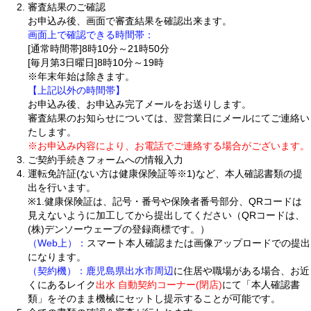
審査結果のご確認
お申込み後、画面で審査結果を確認出来ます。
画面上で確認できる時間帯：
[通常時間帯]8時10分～21時50分
[毎月第3日曜日]8時10分～19時
※年末年始は除きます。
【上記以外の時間帯】
お申込み後、お申込み完了メールをお送りします。
審査結果のお知らせについては、翌営業日にメールにてご連絡い
たします。
※お申込み内容により、お電話でご連絡する場合がございます。
ご契約手続きフォームへの情報入力
運転免許証(ない方は健康保険証等※1)など、本人確認書類の提
出を行います。
※1.健康保険証は、記号・番号や保険者番号部分、QRコードは
見えないように加工してから提出してください（QRコードは、
(株)デンソーウェーブの登録商標です。）
（Web上）：
スマート本人確認または画像アップロードでの提出
になります。
（契約機）：
鹿児島県出水市周辺
に住居や職場がある場合、お近
くにあるレイク
出水 自動契約コーナー(閉店)
にて「本人確認書
類」をそのまま機械にセットし提示することが可能です。