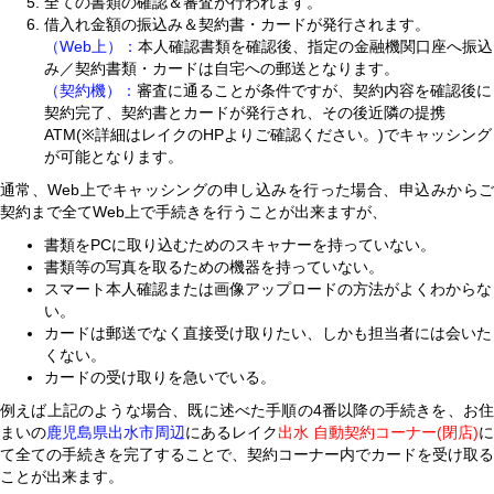
全ての書類の確認＆審査が行われます。
借入れ金額の振込み＆契約書・カードが発行されます。
（Web上）：
本人確認書類を確認後、指定の金融機関口座へ振込
み／契約書類・カードは自宅への郵送となります。
（契約機）：
審査に通ることが条件ですが、契約内容を確認後に
契約完了、契約書とカードが発行され、その後近隣の提携
ATM(※詳細はレイクのHPよりご確認ください。)でキャッシング
が可能となります。
通常、Web上でキャッシングの申し込みを行った場合、申込みからご
契約まで全てWeb上で手続きを行うことが出来ますが、
書類をPCに取り込むためのスキャナーを持っていない。
書類等の写真を取るための機器を持っていない。
スマート本人確認または画像アップロードの方法がよくわからな
い。
カードは郵送でなく直接受け取りたい、しかも担当者には会いた
くない。
カードの受け取りを急いでいる。
例えば上記のような場合、既に述べた手順の4番以降の手続きを、お住
まいの
鹿児島県出水市周辺
にあるレイク
出水 自動契約コーナー(閉店)
に
て全ての手続きを完了することで、契約コーナー内でカードを受け取る
ことが出来ます。