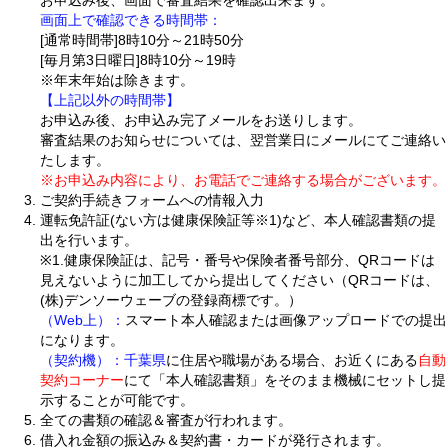
画面上で確認できる時間帯：
[通常時間帯]8時10分～21時50分
[毎月第3日曜日]8時10分～19時
※年末年始は除きます。
【上記以外の時間帯】
お申込み後、お申込み完了メールをお送りします。
審査結果のお知らせについては、翌営業日にメールにてご連絡い
たします。
※お申込み内容により、お電話でご連絡する場合がございます。
ご契約手続きフォームへの情報入力
運転免許証(ない方は健康保険証等※1)など、本人確認書類の提
出を行います。
※1.健康保険証は、記号・番号や保険者番号部分、QRコードは
見えないように加工してから提出してください（QRコードは、
(株)デンソーウェーブの登録商標です。）
（Web上）：
スマート本人確認または画像アップロードでの提出
になります。
（契約機）：
千葉県
に住居や職場がある場合、お近くにある
自動
契約コーナー
にて「本人確認書類」をそのまま機械にセットし提
示することが可能です。
全ての書類の確認＆審査が行われます。
借入れ金額の振込み＆契約書・カードが発行されます。