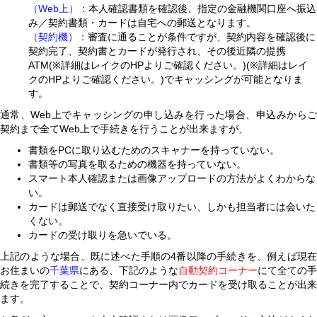
（Web上）：
本人確認書類を確認後、指定の金融機関口座へ振込
み／契約書類・カードは自宅への郵送となります。
（契約機）：
審査に通ることが条件ですが、契約内容を確認後に
契約完了、契約書とカードが発行され、その後近隣の提携
ATM(※詳細はレイクのHPよりご確認ください。)(※詳細はレイ
クのHPよりご確認ください。)でキャッシングが可能となりま
す。
通常、Web上でキャッシングの申し込みを行った場合、申込みからご
契約まで全てWeb上で手続きを行うことが出来ますが、
書類をPCに取り込むためのスキャナーを持っていない。
書類等の写真を取るための機器を持っていない。
スマート本人確認または画像アップロードの方法がよくわからな
い。
カードは郵送でなく直接受け取りたい、しかも担当者には会いた
くない。
カードの受け取りを急いでいる。
上記のような場合、既に述べた手順の4番以降の手続きを、例えば現在
お住まいの
千葉県
にある、下記のような
自動契約コーナー
にて全ての手
続きを完了することで、契約コーナー内でカードを受け取ることが出来
ます。