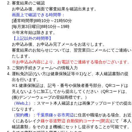
審査結果のご確認
お申込み後、画面で審査結果を確認出来ます。
画面上で確認できる時間帯：
[通常時間帯]8時10分～21時50分
[毎月第3日曜日]8時10分～19時
※年末年始は除きます。
【上記以外の時間帯】
お申込み後、お申込み完了メールをお送りします。
審査結果のお知らせについては、翌営業日にメールにてご連絡い
たします。
※お申込み内容により、お電話でご連絡する場合がございます。
ご契約手続きフォームへの情報入力
運転免許証(ない方は健康保険証等※1)など、本人確認書類の提
出を行います。
※1.健康保険証は、記号・番号や保険者番号部分、QRコードは
見えないように加工してから提出してください（QRコードは、
(株)デンソーウェーブの登録商標です。）
（Web上）：
スマート本人確認または画像アップロードでの提出
になります。
（契約機）：
千葉県鎌ヶ谷市周辺
に住居や職場がある場合、お近
くにあるレイク
鎌ケ谷道野辺 自動契約コーナー(閉店)
にて「本人
確認書類」をそのまま機械にセットし提示することが可能です。