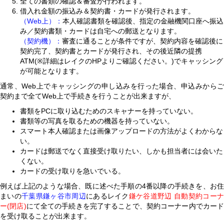
全ての書類の確認＆審査が行われます。
借入れ金額の振込み＆契約書・カードが発行されます。
（Web上）：
本人確認書類を確認後、指定の金融機関口座へ振込
み／契約書類・カードは自宅への郵送となります。
（契約機）：
審査に通ることが条件ですが、契約内容を確認後に
契約完了、契約書とカードが発行され、その後近隣の提携
ATM(※詳細はレイクのHPよりご確認ください。)でキャッシング
が可能となります。
通常、Web上でキャッシングの申し込みを行った場合、申込みからご
契約まで全てWeb上で手続きを行うことが出来ますが、
書類をPCに取り込むためのスキャナーを持っていない。
書類等の写真を取るための機器を持っていない。
スマート本人確認または画像アップロードの方法がよくわからな
い。
カードは郵送でなく直接受け取りたい、しかも担当者には会いた
くない。
カードの受け取りを急いでいる。
例えば上記のような場合、既に述べた手順の4番以降の手続きを、お住
まいの
千葉県鎌ヶ谷市周辺
にあるレイク
鎌ケ谷道野辺 自動契約コー
ー(閉店)
にて全ての手続きを完了することで、契約コーナー内でカード
を受け取ることが出来ます。