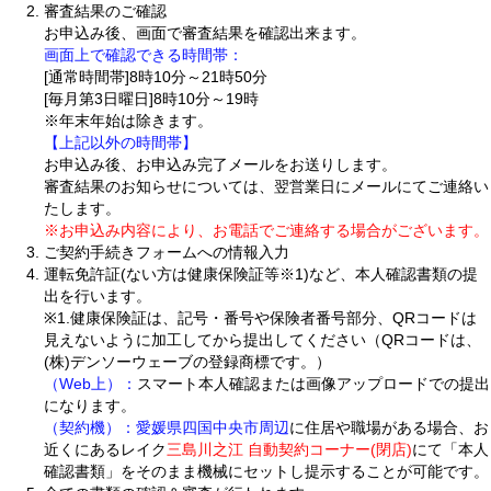
審査結果のご確認
お申込み後、画面で審査結果を確認出来ます。
画面上で確認できる時間帯：
[通常時間帯]8時10分～21時50分
[毎月第3日曜日]8時10分～19時
※年末年始は除きます。
【上記以外の時間帯】
お申込み後、お申込み完了メールをお送りします。
審査結果のお知らせについては、翌営業日にメールにてご連絡い
たします。
※お申込み内容により、お電話でご連絡する場合がございます。
ご契約手続きフォームへの情報入力
運転免許証(ない方は健康保険証等※1)など、本人確認書類の提
出を行います。
※1.健康保険証は、記号・番号や保険者番号部分、QRコードは
見えないように加工してから提出してください（QRコードは、
(株)デンソーウェーブの登録商標です。）
（Web上）：
スマート本人確認または画像アップロードでの提出
になります。
（契約機）：
愛媛県四国中央市周辺
に住居や職場がある場合、お
近くにあるレイク
三島川之江 自動契約コーナー(閉店)
にて「本人
確認書類」をそのまま機械にセットし提示することが可能です。