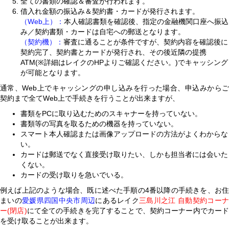
全ての書類の確認＆審査が行われます。
借入れ金額の振込み＆契約書・カードが発行されます。
（Web上）：
本人確認書類を確認後、指定の金融機関口座へ振込
み／契約書類・カードは自宅への郵送となります。
（契約機）：
審査に通ることが条件ですが、契約内容を確認後に
契約完了、契約書とカードが発行され、その後近隣の提携
ATM(※詳細はレイクのHPよりご確認ください。)でキャッシング
が可能となります。
通常、Web上でキャッシングの申し込みを行った場合、申込みからご
契約まで全てWeb上で手続きを行うことが出来ますが、
書類をPCに取り込むためのスキャナーを持っていない。
書類等の写真を取るための機器を持っていない。
スマート本人確認または画像アップロードの方法がよくわからな
い。
カードは郵送でなく直接受け取りたい、しかも担当者には会いた
くない。
カードの受け取りを急いでいる。
例えば上記のような場合、既に述べた手順の4番以降の手続きを、お住
まいの
愛媛県四国中央市周辺
にあるレイク
三島川之江 自動契約コー
ー(閉店)
にて全ての手続きを完了することで、契約コーナー内でカード
を受け取ることが出来ます。